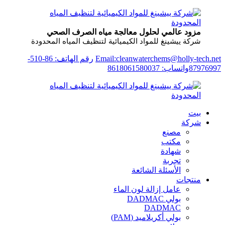
مزود عالمي لحلول معالجة مياه الصرف الصحي
شركة ييشينغ للمواد الكيميائية لتنظيف المياه المحدودة
Email:cleanwaterchems@holly-tech.net
رقم الهاتف: 86-510-
87976997
واتساب: 8618061580037
بيت
شركة
مصنع
مكتب
شهادة
تجربة
الأسئلة الشائعة
منتجات
عامل إزالة لون الماء
بولي DADMAC
DADMAC
بولي أكريلاميد (PAM)