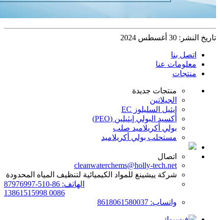
تاريخ النشر: 30 أغسطس 2024
اتصل بنا
معلومات عنا
منتجات
منتجات جديدة
الجيلاتين
إيثيل السليلوز EC
أكسيد البولي إيثيلين (PEO)
بولي أكريلاميد صلب
مستحلب بولي أكريلاميد
اتصال
cleanwaterchems@holly-tech.net
شركة ييشينغ للمواد الكيميائية لتنظيف المياه المحدودة
الهاتف: 86-510-87976997
0086 13861515998
واتساب: 8618061580037