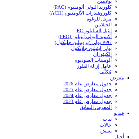
بولامين
كلوريد البولي ألومنيوم (PAC)
كلوروهيدرات الألومنيوم (ACH)
مزيل للرغوة
الجيلاتين
إيثيل السليلوز EC
أكسيد البولي إيثيلين (PEO)
PPG-بولي (بروبيلين جليكول)
بولي إيثيلين جلايكول
الكيتوزان
ألومينات الصوديوم
عامل إزالة الفلور
مُكثِّف
معرض
جدول معارض عام 2026
جدول معارض عام 2025
جدول معارض عام 2024
جدول معارض عام 2023
المعرض السابق
فيديو
نبات
حالات
يعيش
أخبار