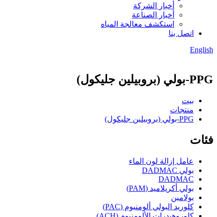
أخبار الشركة
أخبار الصناعة
استكشف معالجة المياه
اتصل بنا
English
PPG-بولي (بروبيلين جليكول)
بيت
منتجات
PPG-بولي (بروبيلين جليكول)
فئات
عامل إزالة لون الماء
بولي DADMAC
DADMAC
بولي أكريلاميد (PAM)
بولامين
كلوريد البولي ألومنيوم (PAC)
كلوروهيدرات الألومنيوم (ACH)