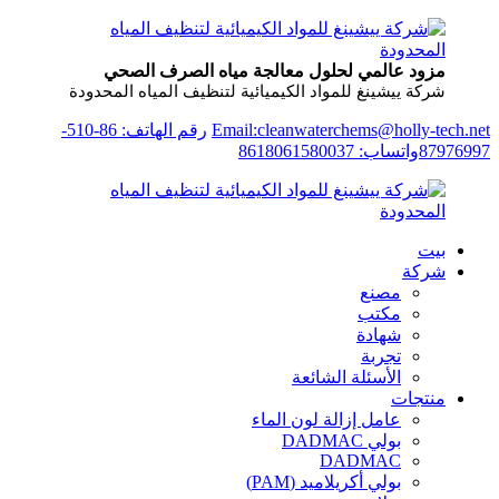
مزود عالمي لحلول معالجة مياه الصرف الصحي
شركة ييشينغ للمواد الكيميائية لتنظيف المياه المحدودة
Email:cleanwaterchems@holly-tech.net
رقم الهاتف: 86-510-
87976997
واتساب: 8618061580037
بيت
شركة
مصنع
مكتب
شهادة
تجربة
الأسئلة الشائعة
منتجات
عامل إزالة لون الماء
بولي DADMAC
DADMAC
بولي أكريلاميد (PAM)