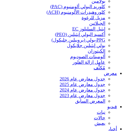
بولامين
كلوريد البولي ألومنيوم (PAC)
كلوروهيدرات الألومنيوم (ACH)
مزيل للرغوة
الجيلاتين
إيثيل السليلوز EC
أكسيد البولي إيثيلين (PEO)
PPG-بولي (بروبيلين جليكول)
بولي إيثيلين جلايكول
الكيتوزان
ألومينات الصوديوم
عامل إزالة الفلور
مُكثِّف
معرض
جدول معارض عام 2026
جدول معارض عام 2025
جدول معارض عام 2024
جدول معارض عام 2023
المعرض السابق
فيديو
نبات
حالات
يعيش
أخبار