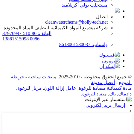
مستحلب بولي أكريلاميد
اتصال
cleanwaterchems@holly-tech.net
شركة ييشينغ للمواد الكيميائية لتنظيف المياه المحدودة
الهاتف: 86-510-87976997
0086 13861515998
واتساب: 8618061580037
© جميع الحقوق محفوظة - 2010-2025.
منتجات ساخنة
-
خريطة
الموقع
-
أفضل مدونة
مادة كيميائية مضادة للرغوة
,
عامل إزالة اللون
,
مزيل للرغوة
,
دادماك
,
باك
,
مضاد للرغوة
,
إرسال بريد إلكتروني
x