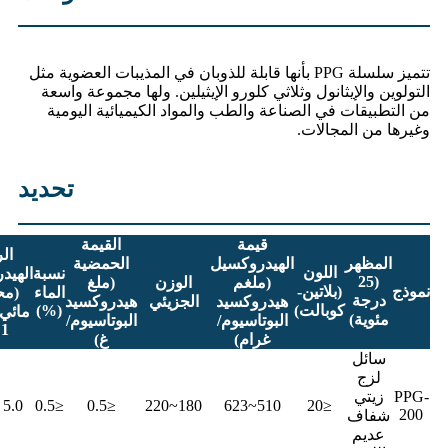
تتميز سلسلة PPG بأنها قابلة للذوبان في المذيبات العضوية مثل
التولوين والإيثانول وثلاثي كلورو الإيثيلين. ولها مجموعة واسعة
من التطبيقات في الصناعة والطب والمواد الكيميائية اليومية
وغيرها من المجالات.
تحديد
قيمة
القيمة
ال
المظهر
الهيدروكسيل
الحمضية
اللون
نسبة
الهيد
(25
(ملغم
الوزن
(ملغ
نموذج
(بلاتين-
الماء
(مح
درجة
هيدروكسيد
الجزيئي
هيدروكسيد
كوبالت)
(%)
مائي 
مئوية)
البوتاسيوم/
البوتاسيوم/
1%)
غرام)
غ)
سائل
لزج
PPG-
زيتي
5.0 ~ 7.0
≤0.5
≤0.5
180~220
510~623
≤20
200
شفاف
عديم