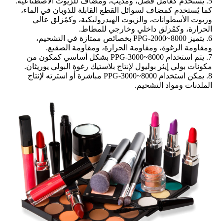
5. يُستخدم كعامل فصل، ومذيب، ومضاف للزيوت الاصطناعية.
كما يُستخدم كمضاف لسوائل القطع القابلة للذوبان في الماء،
وزيوت الأسطوانات، والزيوت الهيدروليكية، وكمُزلق عالي
الحرارة، وكمُزلق داخلي وخارجي للمطاط.
6. يتميز PPG-2000~8000 بخصائص ممتازة في التشحيم،
ومقاومة الرغوة، ومقاومة الحرارة، ومقاومة الصقيع.
7. يتم استخدام PPG-3000~8000 بشكل أساسي كمكون من
مكونات بولي إيثر بوليول لإنتاج بلاستيك رغوة البولي يوريثان.
8. يمكن استخدام PPG-3000~8000 مباشرة أو استرته لإنتاج
الملدنات ومواد التشحيم.