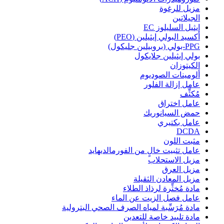
مزيل للرغوة
الجيلاتين
إيثيل السليلوز EC
أكسيد البولي إيثيلين (PEO)
PPG-بولي (بروبيلين جليكول)
بولي إيثيلين جلايكول
الكيتوزان
ألومينات الصوديوم
عامل إزالة الفلور
مُكثِّف
عامل اختراق
حمض السيانوريك
عامل بكتيري
DCDA
مثبت اللون
عامل تثبيت خالٍ من الفورمالديهايد
مزيل الاستحلاب
مزيل العرق
مزيل المعادن الثقيلة
مادة مُخثِّرة لرذاذ الطلاء
عامل فصل الزيت عن الماء
مادة مُرَسِّبة لمياه الصرف الصحي البترولية
مادة تلبيد خاصة للتعدين