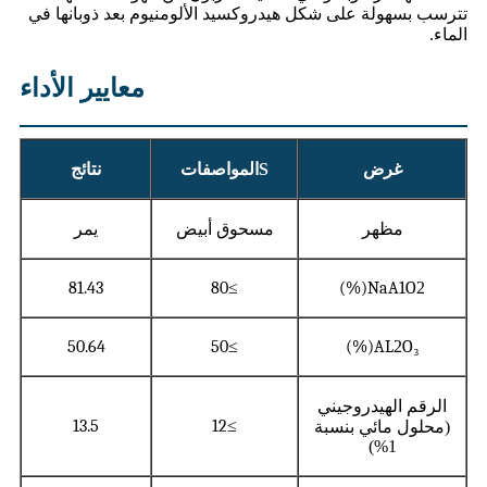
تترسب بسهولة على شكل هيدروكسيد الألومنيوم بعد ذوبانها في
الماء.
معايير الأداء
غرض
S
المواصفات
نتائج
مظهر
مسحوق أبيض
يمر
81.43
80
≥
(%)
NaA1O
2
50.64
50
≥
(%)
AL
2
O
₃
الرقم الهيدروجيني
13.5
12
≥
(محلول مائي بنسبة
1%)