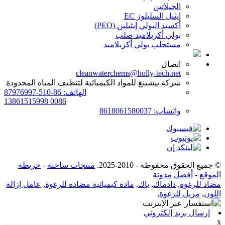
الجيلاتين
إيثيل السليلوز EC
أكسيد البولي إيثيلين (PEO)
بولي أكريلاميد صلب
مستحلب بولي أكريلاميد
اتصال
cleanwaterchems@holly-tech.net
شركة ييشينغ للمواد الكيميائية لتنظيف المياه المحدودة
الهاتف: 86-510-87976997
0086 13861515998
واتساب: 8618061580037
© جميع الحقوق محفوظة - 2010-2025.
منتجات ساخنة
-
خريطة
الموقع
-
أفضل مدونة
مضاد للرغوة
,
دادماك
,
باك
,
مادة كيميائية مضادة للرغوة
,
عامل إزالة
اللون
,
مزيل للرغوة
,
إرسال بريد إلكتروني
x