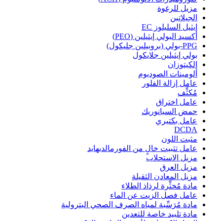
مزيل للرغوة
الجيلاتين
إيثيل السليلوز EC
أكسيد البولي إيثيلين (PEO)
PPG-بولي (بروبيلين جليكول)
بولي إيثيلين جلايكول
الكيتوزان
ألومينات الصوديوم
عامل إزالة الفلور
مُكثِّف
عامل اختراق
حمض السيانوريك
عامل بكتيري
DCDA
مثبت اللون
عامل تثبيت خالٍ من الفورمالديهايد
مزيل الاستحلاب
مزيل العرق
مزيل المعادن الثقيلة
مادة مُخثِّرة لرذاذ الطلاء
عامل فصل الزيت عن الماء
مادة مُرَسِّبة لمياه الصرف الصحي البترولية
مادة تلبيد خاصة للتعدين