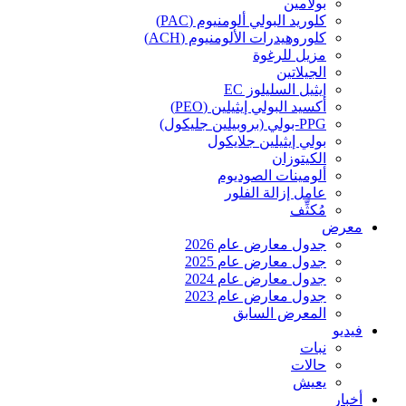
بولامين
كلوريد البولي ألومنيوم (PAC)
كلوروهيدرات الألومنيوم (ACH)
مزيل للرغوة
الجيلاتين
إيثيل السليلوز EC
أكسيد البولي إيثيلين (PEO)
PPG-بولي (بروبيلين جليكول)
بولي إيثيلين جلايكول
الكيتوزان
ألومينات الصوديوم
عامل إزالة الفلور
مُكثِّف
معرض
جدول معارض عام 2026
جدول معارض عام 2025
جدول معارض عام 2024
جدول معارض عام 2023
المعرض السابق
فيديو
نبات
حالات
يعيش
أخبار