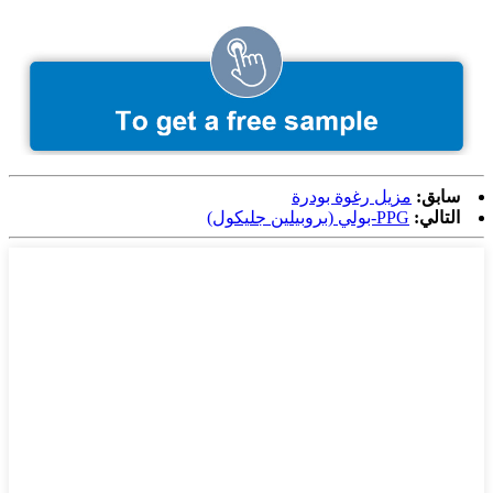
سابق:
مزيل رغوة بودرة
التالي:
PPG-بولي (بروبيلين جليكول)