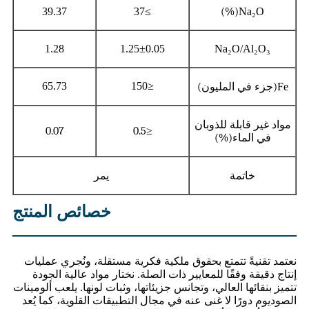
39.37
≥37
(%)
Na₂O
1.28
1.25±0.05
Na₂O/Al₂O₃
65.73
≤150
Fe
(جزء في المليون)
مواد غير قابلة للذوبان
0.07
0.5
≤
في الماء
(%)
خاتمة
يمر
خصائص المنتج
نعتمد تقنيةً تتمتع بحقوق ملكية فكرية مستقلة، ونُجري عمليات
إنتاج دقيقة وفقًا للمعايير ذات الصلة. نختار مواد عالية الجودة
تتميز بنقائها العالي، وتجانس جزيئاتها، وثبات لونها. يلعب ألومينات
الصوديوم دورًا لا غنى عنه في مجال التطبيقات القلوية، كما يُعد