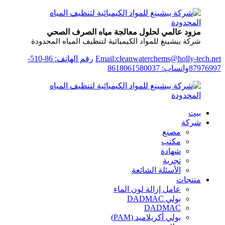
مزود عالمي لحلول معالجة مياه الصرف الصحي
شركة ييشينغ للمواد الكيميائية لتنظيف المياه المحدودة
Email:cleanwaterchems@holly-tech.net
رقم الهاتف: 86-510-
87976997
واتساب: 8618061580037
بيت
شركة
مصنع
مكتب
شهادة
تجربة
الأسئلة الشائعة
منتجات
عامل إزالة لون الماء
بولي DADMAC
DADMAC
بولي أكريلاميد (PAM)