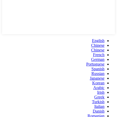
English
Chinese
Chinese
French
German
Portuguese
Spanish
Russian
Japanese
Korean
Arabic
Irish
Greek
Turkish
Italian
Danish
Romanian