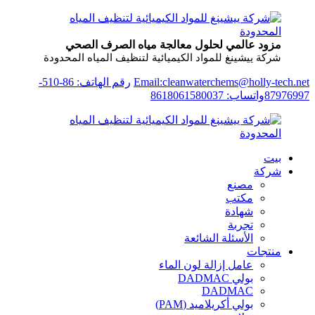
مزود عالمي لحلول معالجة مياه الصرف الصحي
شركة ييشينغ للمواد الكيميائية لتنظيف المياه المحدودة
Email:cleanwaterchems@holly-tech.net
رقم الهاتف: 86-510-
87976997
واتساب: 8618061580037
بيت
شركة
مصنع
مكتب
شهادة
تجربة
الأسئلة الشائعة
منتجات
عامل إزالة لون الماء
بولي DADMAC
DADMAC
بولي أكريلاميد (PAM)