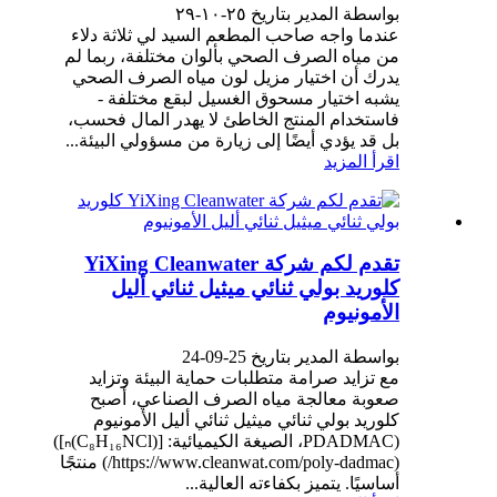
بواسطة المدير بتاريخ ٢٥-١٠-٢٩
عندما واجه صاحب المطعم السيد لي ثلاثة دلاء
من مياه الصرف الصحي بألوان مختلفة، ربما لم
يدرك أن اختيار مزيل لون مياه الصرف الصحي
يشبه اختيار مسحوق الغسيل لبقع مختلفة -
فاستخدام المنتج الخاطئ لا يهدر المال فحسب،
بل قد يؤدي أيضًا إلى زيارة من مسؤولي البيئة...
اقرأ المزيد
تقدم لكم شركة YiXing Cleanwater
كلوريد بولي ثنائي ميثيل ثنائي أليل
الأمونيوم
بواسطة المدير بتاريخ 25-09-24
مع تزايد صرامة متطلبات حماية البيئة وتزايد
صعوبة معالجة مياه الصرف الصناعي، أصبح
كلوريد بولي ثنائي ميثيل ثنائي أليل الأمونيوم
(PDADMAC، الصيغة الكيميائية: [(C₈H₁₆NCl)ₙ])
(https://www.cleanwat.com/poly-dadmac/) منتجًا
أساسيًا. يتميز بكفاءته العالية...