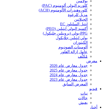
بولامين
كلوريد البولي ألومنيوم (PAC)
كلوروهيدرات الألومنيوم (ACH)
مزيل للرغوة
الجيلاتين
إيثيل السليلوز EC
أكسيد البولي إيثيلين (PEO)
PPG-بولي (بروبيلين جليكول)
بولي إيثيلين جلايكول
الكيتوزان
ألومينات الصوديوم
عامل إزالة الفلور
مُكثِّف
معرض
جدول معارض عام 2026
جدول معارض عام 2025
جدول معارض عام 2024
جدول معارض عام 2023
المعرض السابق
فيديو
نبات
حالات
يعيش
أخبار