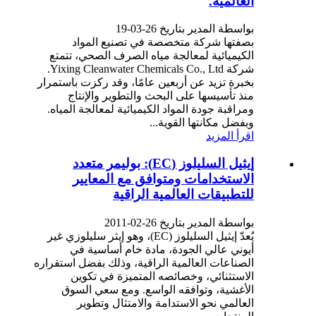
العالمية.
بواسطة المدير بتاريخ 26-03-19
بصفتها شركة متخصصة في تصنيع المواد
الكيميائية لمعالجة مياه الصرف الصحي، تتمتع
شركة Yixing Cleanwater Chemicals Co., Ltd.
بخبرة تزيد عن أربعين عامًا، وقد ركزت باستمرار
منذ تأسيسها على البحث والتطوير والإنتاج
ومراقبة جودة المواد الكيميائية لمعالجة المياه.
وبفضل مكانتها القوية...
اقرأ المزيد
إيثيل السليلوز (EC): بوليمر متعدد
الاستخدامات ومتوافق مع المعايير
للتطبيقات العالمية الراقية
بواسطة المدير بتاريخ 26-02-2011
يُعدّ إيثيل السليلوز (EC)، وهو إيثر سليلوزي غير
أيوني عالي الجودة، مادة خام أساسية في
الصناعات العالمية الراقية، وذلك بفضل استقراره
الاستثنائي، وخصائصه المتميزة في تكوين
الأغشية، وتوافقه الواسع. ومع سعي السوق
العالمي نحو الاستدامة والامتثال وتطوير