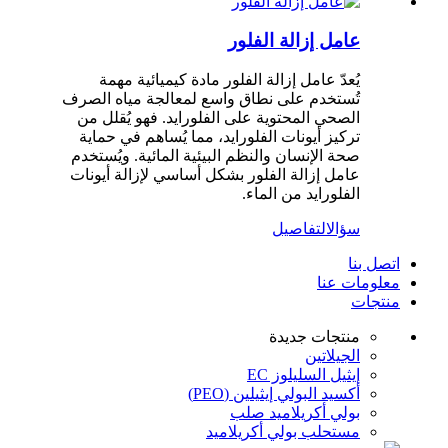
عامل إزالة الفلور
يُعدّ عامل إزالة الفلور مادة كيميائية مهمة
تُستخدم على نطاق واسع لمعالجة مياه الصرف
الصحي المحتوية على الفلورايد. فهو يُقلل من
تركيز أيونات الفلورايد، مما يُساهم في حماية
صحة الإنسان والنظم البيئية المائية. ويُستخدم
عامل إزالة الفلور بشكل أساسي لإزالة أيونات
الفلورايد من الماء.
سؤال
التفاصيل
اتصل بنا
معلومات عنا
منتجات
منتجات جديدة
الجيلاتين
إيثيل السليلوز EC
أكسيد البولي إيثيلين (PEO)
بولي أكريلاميد صلب
مستحلب بولي أكريلاميد