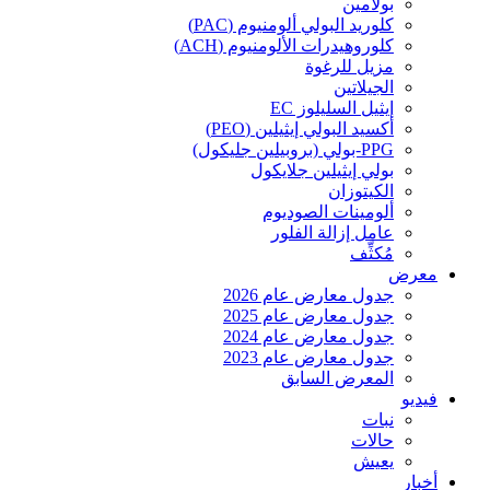
بولامين
كلوريد البولي ألومنيوم (PAC)
كلوروهيدرات الألومنيوم (ACH)
مزيل للرغوة
الجيلاتين
إيثيل السليلوز EC
أكسيد البولي إيثيلين (PEO)
PPG-بولي (بروبيلين جليكول)
بولي إيثيلين جلايكول
الكيتوزان
ألومينات الصوديوم
عامل إزالة الفلور
مُكثِّف
معرض
جدول معارض عام 2026
جدول معارض عام 2025
جدول معارض عام 2024
جدول معارض عام 2023
المعرض السابق
فيديو
نبات
حالات
يعيش
أخبار