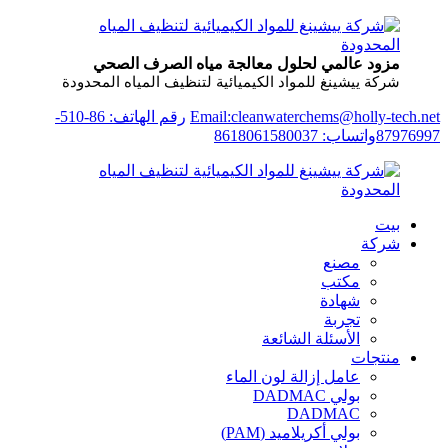
مزود عالمي لحلول معالجة مياه الصرف الصحي
شركة ييشينغ للمواد الكيميائية لتنظيف المياه المحدودة
Email:cleanwaterchems@holly-tech.net
رقم الهاتف: 86-510-
87976997
واتساب: 8618061580037
بيت
شركة
مصنع
مكتب
شهادة
تجربة
الأسئلة الشائعة
منتجات
عامل إزالة لون الماء
بولي DADMAC
DADMAC
بولي أكريلاميد (PAM)