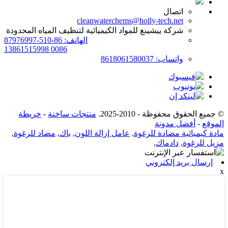
اتصال
cleanwaterchems@holly-tech.net
شركة ييشينغ للمواد الكيميائية لتنظيف المياه المحدودة
الهاتف: 86-510-87976997
0086 13861515998
واتساب: 8618061580037
© جميع الحقوق محفوظة - 2010-2025.
منتجات ساخنة
-
خريطة
الموقع
-
أفضل مدونة
مادة كيميائية مضادة للرغوة
,
عامل إزالة اللون
,
باك
,
مضاد للرغوة
,
مزيل للرغوة
,
دادماك
,
إرسال بريد إلكتروني
x