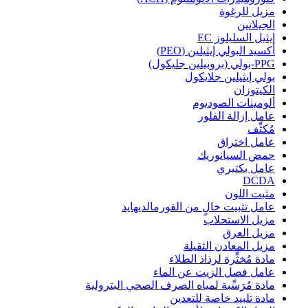
مزيل للرغوة
الجيلاتين
إيثيل السليلوز EC
أكسيد البولي إيثيلين (PEO)
PPG-بولي (بروبيلين جليكول)
بولي إيثيلين جلايكول
الكيتوزان
ألومينات الصوديوم
عامل إزالة الفلور
مُكثِّف
عامل اختراق
حمض السيانوريك
عامل بكتيري
DCDA
مثبت اللون
عامل تثبيت خالٍ من الفورمالديهايد
مزيل الاستحلاب
مزيل العرق
مزيل المعادن الثقيلة
مادة مُخثِّرة لرذاذ الطلاء
عامل فصل الزيت عن الماء
مادة مُرَسِّبة لمياه الصرف الصحي البترولية
مادة تلبيد خاصة للتعدين