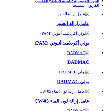
المواد الكيميائية لأغشية التناضح العكسي
الكربون المنشط
عامل إزالة الفلور
بولي أكريلاميد أنيوني (PAM)
DADMAC
بولي DADMAC
عامل إزالة لون الماء CW-05