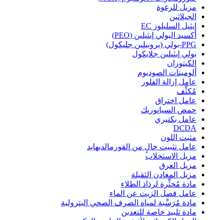
مزيل للرغوة
الجيلاتين
إيثيل السليلوز EC
أكسيد البولي إيثيلين (PEO)
PPG-بولي (بروبيلين جليكول)
بولي إيثيلين جلايكول
الكيتوزان
ألومينات الصوديوم
عامل إزالة الفلور
مُكثِّف
عامل اختراق
حمض السيانوريك
عامل بكتيري
DCDA
مثبت اللون
عامل تثبيت خالٍ من الفورمالديهايد
مزيل الاستحلاب
مزيل العرق
مزيل المعادن الثقيلة
مادة مُخثِّرة لرذاذ الطلاء
عامل فصل الزيت عن الماء
مادة مُرَسِّبة لمياه الصرف الصحي البترولية
مادة تلبيد خاصة للتعدين