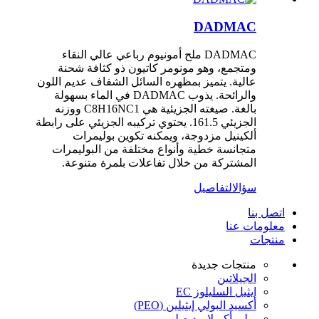
DADMAC
DADMAC ملح أمونيوم رباعي عالي النقاء
ومتجمع، وهو مونومر كاتيون ذو كثافة شحنة
عالية. يتميز بمظهره السائل الشفاف عديم اللون
والرائحة. يذوب DADMAC في الماء بسهولة
بالغة. صيغته الجزيئية هي C8H16NC1 ووزنه
الجزيئي 161.5. يحتوي تركيبه الجزيئي على رابطة
ألكينيل مزدوجة، ويمكنه تكوين بوليمرات
متجانسة خطية وأنواع مختلفة من البوليمرات
المشتركة من خلال تفاعلات بلمرة متنوعة.
سؤال
التفاصيل
اتصل بنا
معلومات عنا
منتجات
منتجات جديدة
الجيلاتين
إيثيل السليلوز EC
أكسيد البولي إيثيلين (PEO)
بولي أكريلاميد صلب