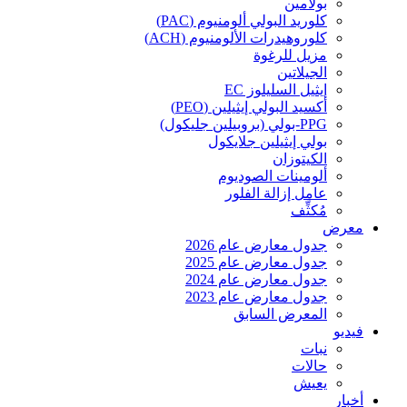
بولامين
كلوريد البولي ألومنيوم (PAC)
كلوروهيدرات الألومنيوم (ACH)
مزيل للرغوة
الجيلاتين
إيثيل السليلوز EC
أكسيد البولي إيثيلين (PEO)
PPG-بولي (بروبيلين جليكول)
بولي إيثيلين جلايكول
الكيتوزان
ألومينات الصوديوم
عامل إزالة الفلور
مُكثِّف
معرض
جدول معارض عام 2026
جدول معارض عام 2025
جدول معارض عام 2024
جدول معارض عام 2023
المعرض السابق
فيديو
نبات
حالات
يعيش
أخبار