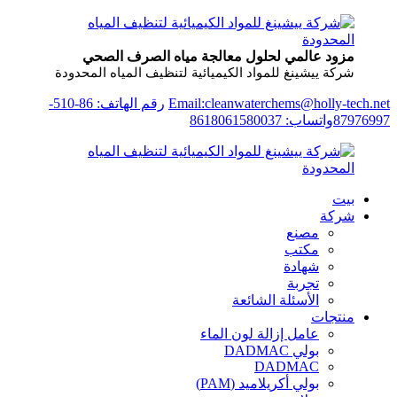
مزود عالمي لحلول معالجة مياه الصرف الصحي
شركة ييشينغ للمواد الكيميائية لتنظيف المياه المحدودة
Email:cleanwaterchems@holly-tech.net
رقم الهاتف: 86-510-
87976997
واتساب: 8618061580037
بيت
شركة
مصنع
مكتب
شهادة
تجربة
الأسئلة الشائعة
منتجات
عامل إزالة لون الماء
بولي DADMAC
DADMAC
بولي أكريلاميد (PAM)