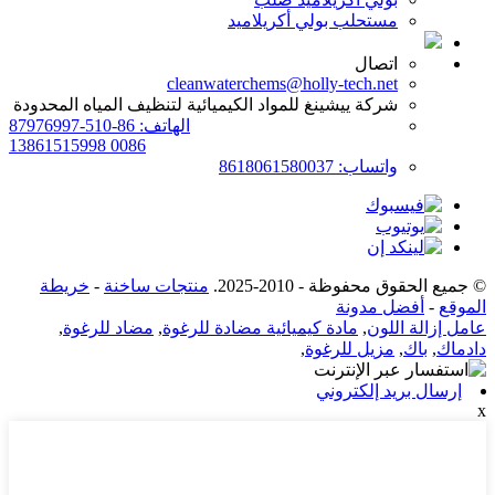
مستحلب بولي أكريلاميد
اتصال
cleanwaterchems@holly-tech.net
شركة ييشينغ للمواد الكيميائية لتنظيف المياه المحدودة
الهاتف: 86-510-87976997
0086 13861515998
واتساب: 8618061580037
© جميع الحقوق محفوظة - 2010-2025.
منتجات ساخنة
-
خريطة
الموقع
-
أفضل مدونة
عامل إزالة اللون
,
مادة كيميائية مضادة للرغوة
,
مضاد للرغوة
,
دادماك
,
باك
,
مزيل للرغوة
,
إرسال بريد إلكتروني
x