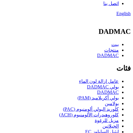
اتصل بنا
English
DADMAC
بيت
منتجات
DADMAC
فئات
عامل إزالة لون الماء
بولي DADMAC
DADMAC
بولي أكريلاميد (PAM)
بولامين
كلوريد البولي ألومنيوم (PAC)
كلوروهيدرات الألومنيوم (ACH)
مزيل للرغوة
الجيلاتين
إيثيل السليلوز EC