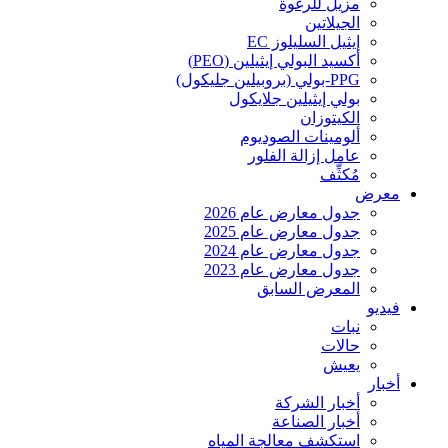
مزيل للرغوة
الجيلاتين
إيثيل السليلوز EC
أكسيد البولي إيثيلين (PEO)
PPG-بولي (بروبيلين جليكول)
بولي إيثيلين جلايكول
الكيتوزان
ألومينات الصوديوم
عامل إزالة الفلور
مُكثِّف
معرض
جدول معارض عام 2026
جدول معارض عام 2025
جدول معارض عام 2024
جدول معارض عام 2023
المعرض السابق
فيديو
نبات
حالات
يعيش
أخبار
أخبار الشركة
أخبار الصناعة
استكشف معالجة المياه