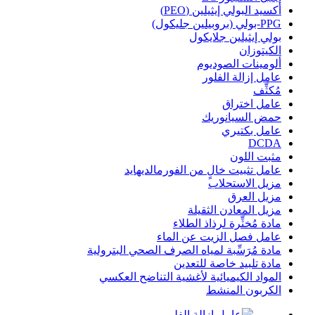
أكسيد البولي إيثيلين (PEO)
PPG-بولي (بروبيلين جليكول)
بولي إيثيلين جلايكول
الكيتوزان
ألومينات الصوديوم
عامل إزالة الفلور
مُكثِّف
عامل اختراق
حمض السيانوريك
عامل بكتيري
DCDA
مثبت اللون
عامل تثبيت خالٍ من الفورمالديهايد
مزيل الاستحلاب
مزيل العرق
مزيل المعادن الثقيلة
مادة مُخثِّرة لرذاذ الطلاء
عامل فصل الزيت عن الماء
مادة مُرَسِّبة لمياه الصرف الصحي البترولية
مادة تلبيد خاصة للتعدين
المواد الكيميائية لأغشية التناضح العكسي
الكربون المنشط