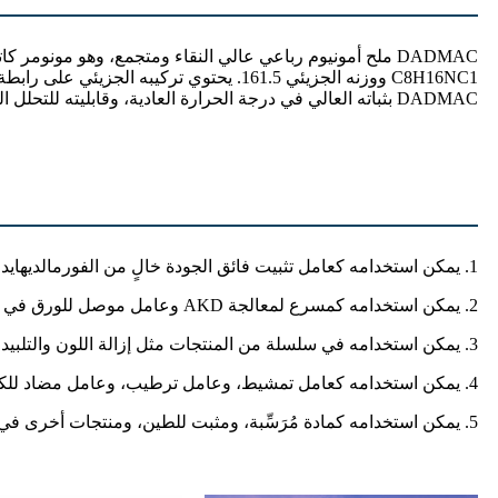
C8H16NC1 ووزنه الجزيئي 161.5. يحتوي ت
DADMAC بثباته العالي في درجة الحرارة العادية، وقابليته للتحلل المائي، وعدم قابليته للاشتعال، وانخفاض تهيجه للجلد، وانخفاض سميته.
1. يمكن استخدامه كعامل تثبيت فائق الجودة خالٍ من الفورمالديهايد وعامل مضاد للكهرباء الساكنة في صباغة المنسوجات والمواد المساعدة في التشطيب.
2. يمكن استخدامه كمسرع لمعالجة AKD وعامل موصل للورق في المواد المساعدة لصناعة الورق.
3. يمكن استخدامه في سلسلة من المنتجات مثل إزالة اللون والتلبيد والتنقية في معالجة المياه.
4. يمكن استخدامه كعامل تمشيط، وعامل ترطيب، وعامل مضاد للكهرباء الساكنة في الشامبو والمواد الكيميائية اليومية الأخرى.
5. يمكن استخدامه كمادة مُرَسِّبة، ومثبت للطين، ومنتجات أخرى في المواد الكيميائية لحقول النفط.