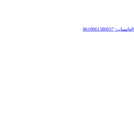
واتساب: 8618061580037