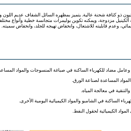
ركيبه الجزيئي على رابطة ألكينيل مزدوجة، ويمكنه تكوين بوليمرات متجانسة خطية و