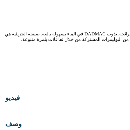
DADMAC ملح أمونيوم رباعي عالي النقاء ومتجمع، وهو مونومر كاتيون ذو كثافة شحنة عالية. يتميز بمظهره السائل الشفاف عديم اللون والرائحة. يذوب DADMAC في الماء بسهولة بالغة. صيغته الجزيئية هي
فيديو
وصف