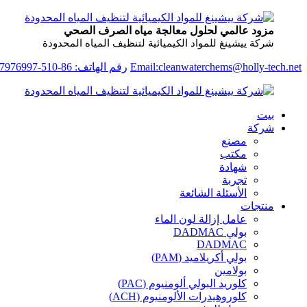
مزود عالمي لحلول معالجة مياه الصرف الصحي
شركة ييشينغ للمواد الكيميائية لتنظيف المياه المحدودة
Email:cleanwaterchems@holly-tech.net
رقم الهاتف: 86-510-87976997
بيت
شركة
مصنع
مكتب
شهادة
تجربة
الأسئلة الشائعة
منتجات
عامل إزالة لون الماء
بولي DADMAC
DADMAC
بولي أكريلاميد (PAM)
بولامين
كلوريد البولي ألومنيوم (PAC)
كلوروهيدرات الألومنيوم (ACH)