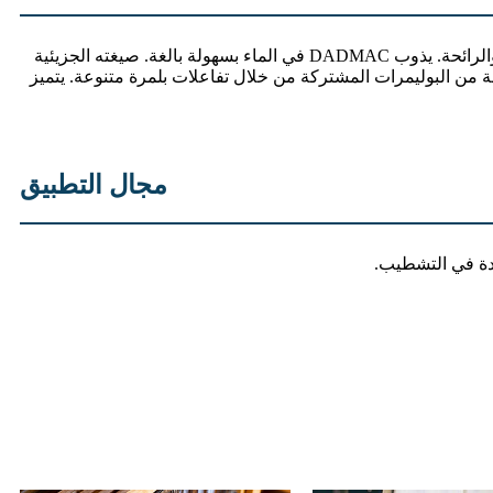
DADMAC ملح أمونيوم رباعي عالي النقاء ومتجمع، وهو مونومر كاتيون ذو كثافة شحنة عالية. يتميز بمظهره السائل الشفاف عديم اللون والرائحة. يذوب DADMAC في الماء بسهولة بالغة. صيغته الجزيئية
أنواع مختلفة من البوليمرات المشتركة من خلال تفاعلات بلمرة متنوعة. يتميز
مجال التطبيق